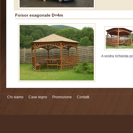
Foisor esagonale D=4m
A vostra richiesta p
Chi siamo
Case legno
Promozione
Contatti