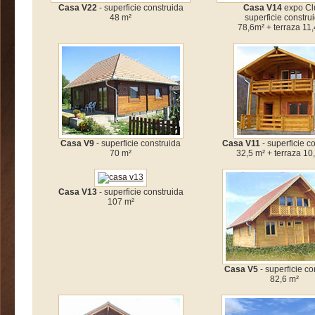
Casa V22
- superficie construida
Casa V14
expo Clu
48 m²
superficie constru
78,6m² + terraza 11,
Casa V9
- superficie construida
Casa V11
- superficie c
70 m²
32,5 m² + terraza 10
Casa V13
- superficie construida
107 m²
Casa V5
- superficie co
82,6 m²