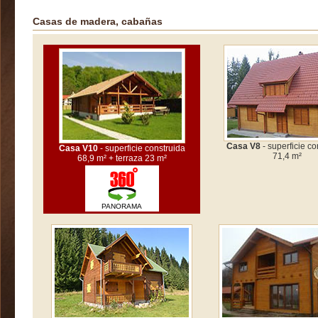
Casas de madera, cabañas
Casa V8
- superficie co
Casa V10
- superficie construida
71,4 m²
68,9 m² + terraza 23 m²
PANORAMA